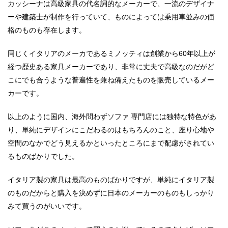
カッシーナは高級家具の代名詞的なメーカーで、一流のデザイナ
ーや建築士が制作を行っていて、ものによっては乗用車並みの価
格のものも存在します。
同じくイタリアのメーカであるミノッティは創業から
60
年以上が
経つ歴史ある家具メーカーであり、非常に丈夫で高級なのだがど
こにでも合うような普遍性を兼ね備えたものを販売しているメー
カーです。
以上のように国内、海外問わずソファ
専門店には独特な特色があ
り、単純にデザインにこだわるのはもちろんのこと、座り心地や
空間のなかでどう見えるかといったところにまで配慮がされてい
るものばかりでした。
イタリア製の家具は最高のものばかりですが、単純にイタリア製
のものだからと購入を決めずに日本のメーカーのものもしっかり
みて買うのがいいです。