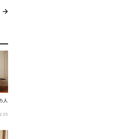
め人
2.25