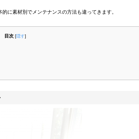
本的に素材別でメンテナンスの方法も違ってきます。
目次
[
隠す
]
ル