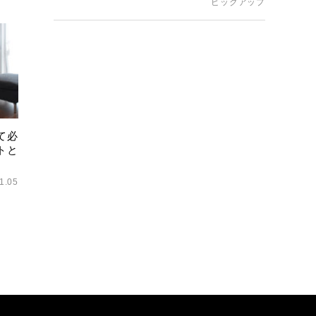
ピックアップ
て必
トと
1.05