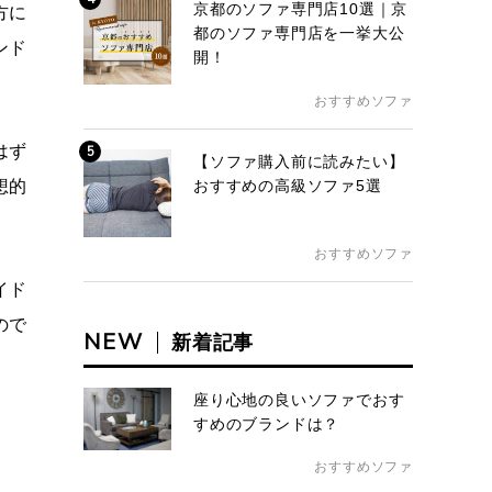
京都のソファ専門店10選｜京
方に
都のソファ専門店を一挙大公
ンド
開！
おすすめソファ
はず
5
【ソファ購入前に読みたい】
想的
おすすめの高級ソファ5選
おすすめソファ
イド
ので
NEW
新着記事
座り心地の良いソファでおす
すめのブランドは？
おすすめソファ