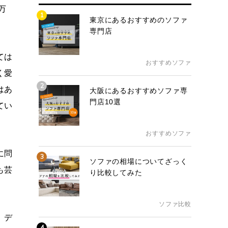
万
1
東京にあるおすすめのソファ
専門店
ては
おすすめソファ
く愛
2
はあ
大阪にあるおすすめソファ専
門店10選
てい
おすすめソファ
に問
3
ソファの相場についてざっく
も芸
り比較してみた
ソファ比較
、デ
4